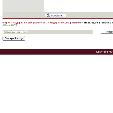
Форум
»
Подарки ко Дню рождения ♡
»
Подарки ко Дню рождения
»
Новогодняя игрушка в 
(Обмен 2020)
1
Страница
1
из
1
Copyright My