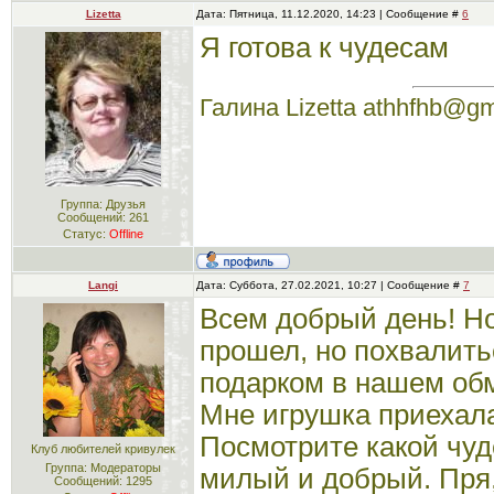
Lizetta
Дата: Пятница, 11.12.2020, 14:23 | Сообщение #
6
Я готова к чудесам
Галина Lizetta athhfhb@g
Группа: Друзья
Сообщений:
261
Статус:
Offline
Langi
Дата: Суббота, 27.02.2021, 10:27 | Сообщение #
7
Всем добрый день! Но
прошел, но похвалить
подарком в нашем обм
Мне игрушка приехала
Посмотрите какой чуд
Клуб любителей кривулек
Группа: Модераторы
милый и добрый. Пря,
Сообщений:
1295