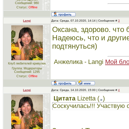
Сообщений:
980
Статус:
Offline
Langi
Дата: Среда, 07.10.2020, 14:14 | Сообщение #
3
Оксана, здорово. что 
Надеюсь, что и други
подтянуться)
Анжелика - Langi
Мой бло
Клуб любителей кривулек
Группа: Модераторы
Сообщений:
1295
Статус:
Offline
Langi
Дата: Среда, 14.10.2020, 15:00 | Сообщение #
4
Цитата
Lizetta
(
)
Соскучилась!!! Участвую 