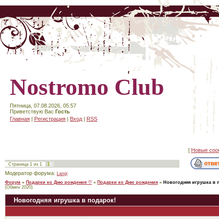
Nostromo Club
Пятница, 07.08.2026, 05:57
Приветствую Вас
Гость
Главная
|
Регистрация
|
Вход
|
RSS
[
Новые соо
1
Страница
1
из
1
Модератор форума:
Langi
Форум
»
Подарки ко Дню рождения ♡
»
Подарки ко Дню рождения
»
Новогодняя игрушка в 
(Обмен 2020)
Новогодняя игрушка в подарок!