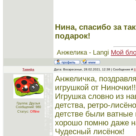
Нина, спасибо за та
подарок!
Анжелика - Langi
Мой бло
Тавифа
Дата: Воскресенье, 28.02.2021, 12:38 | Сообщение #
8
Анжеличка, поздравля
игрушкой от Ниночки!
Игрушка словно из на
детства, ретро-лисён
Группа: Друзья
Сообщений:
980
Статус:
Offline
детстве были ватные 
хорошо помню даже н
Чудесный лисёнок!