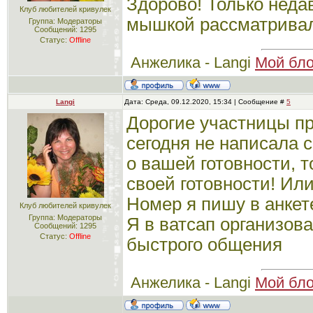
Здорово! Только неда
Клуб любителей кривулек
мышкой рассматривал
Группа: Модераторы
Сообщений:
1295
Статус:
Offline
Анжелика - Langi
Мой бло
Langi
Дата: Среда, 09.12.2020, 15:34 | Сообщение #
5
Дорогие участницы пр
сегодня не написала 
о вашей готовности, 
своей готовности! Ил
Номер я пишу в анкет
Клуб любителей кривулек
Группа: Модераторы
Я в ватсап организов
Сообщений:
1295
Статус:
Offline
быстрого общения
Анжелика - Langi
Мой бло